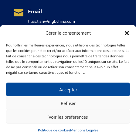
Email

titus.tian@mgbchina.com
Gérer le consentement
Adresse

Pour offrir les meilleures expériences, nous utilisons des technologies telles
Building #1A,
No. 880 Xingwen Rd
Jiading
que les cookies pour stocker et/ou accéder aux informations des appareils. Le
industrial Park,
fait de consentir à ces technologies nous permettra de traiter des données
SHANGHAI 201815
telles que le comportement de navigation ou les ID uniques sur ce site. Le fait
CHINA
de ne pas consentir ou de retirer son consentement peut avoir un effet
négatif sur certaines caractéristiques et fonctions.
Accepter
Refuser
– Copyright © 2024 MGB SA –
Voir les préférences
Français
Politique de cookies
Mentions Légales